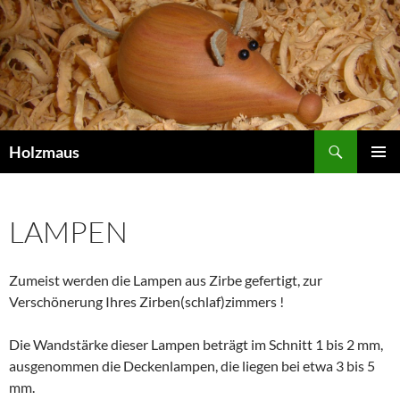
Search
Holzmaus
SKIP
PRIMAR
TO
MENU
CONTENT
LAMPEN
Zumeist werden die Lampen aus Zirbe gefertigt, zur
Verschönerung Ihres Zirben(schlaf)zimmers !
Die Wandstärke dieser Lampen beträgt im Schnitt 1 bis 2 mm,
ausgenommen die Deckenlampen, die liegen bei etwa 3 bis 5
mm.